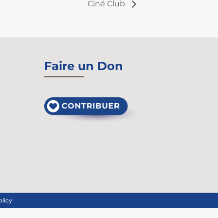
Ciné Club
x
Faire un Don
olicy