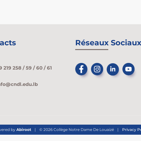
acts
Réseaux Sociau
9 219 258 / 59 / 60 / 61
nfo@cndl.edu.lb
ered by
Abiroot
|
© 2026 Collège Notre Dame De Louaizé
|
Privacy P