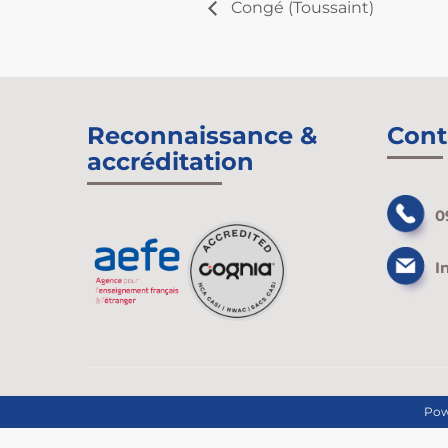
Congé (Toussaint)
Reconnaissance &
Cont
accréditation
0
I
Pow