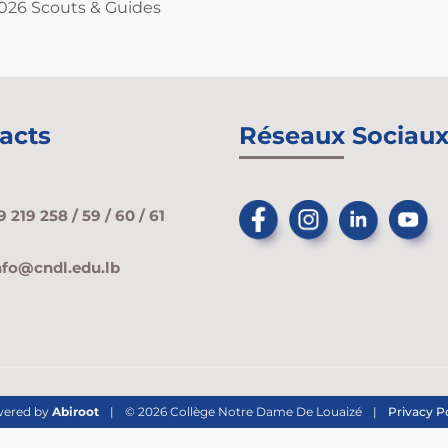
026 Scouts & Guides
acts
Réseaux Sociau
9 219 258 / 59 / 60 / 61
nfo@cndl.edu.lb
ered by
Abiroot
|
© 2026 Collège Notre Dame De Louaizé
|
Privacy P