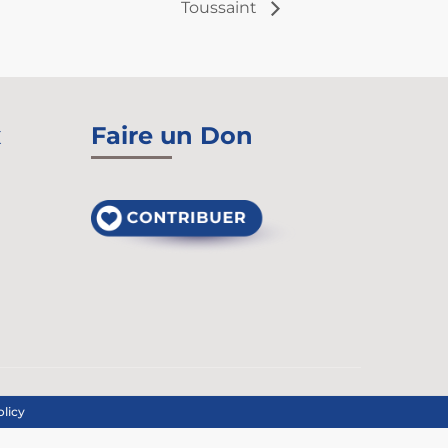
Toussaint
x
Faire un Don
olicy