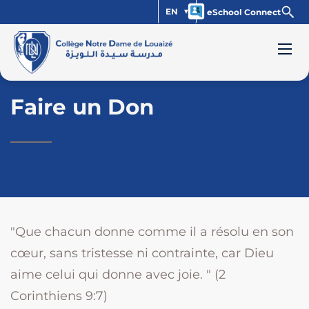
EN
eSchool Connect
Faire un Don
"Que chacun donne comme il a résolu en son
cœur, sans tristesse ni contrainte, car Dieu
aime celui qui donne avec joie. " (2
Corinthiens 9:7)