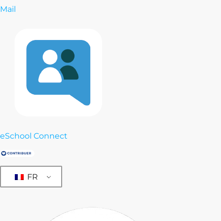
Mail
eSchool Connect
FR