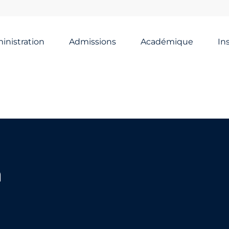
inistration
Admissions
Académique
In
h