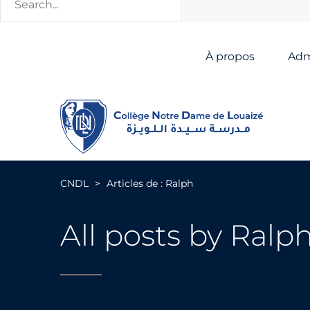
À propos
Adm
CNDL
>
Articles de : Ralph
All posts by Ralp